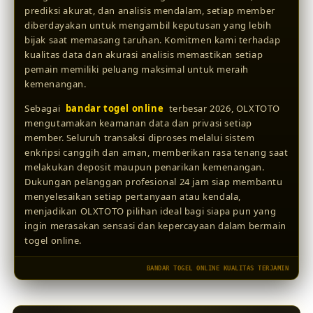
prediksi akurat, dan analisis mendalam, setiap member
Laos Pools
ONLINE
diberdayakan untuk mengambil keputusan yang lebih
bijak saat memasang taruhan. Komitmen kami terhadap
Myanmar Pools
ONLINE
kualitas data dan akurasi analisis memastikan setiap
pemain memiliki peluang maksimal untuk meraih
kemenangan.
Sebagai
bandar togel online
terbesar 2026, OLXTOTO
mengutamakan keamanan data dan privasi setiap
member. Seluruh transaksi diproses melalui sistem
enkripsi canggih dan aman, memberikan rasa tenang saat
melakukan deposit maupun penarikan kemenangan.
Dukungan pelanggan profesional 24 jam siap membantu
menyelesaikan setiap pertanyaan atau kendala,
menjadikan OLXTOTO pilihan ideal bagi siapa pun yang
ingin merasakan sensasi dan kepercayaan dalam bermain
togel online.
BANDAR TOGEL ONLINE KUALITAS TERJAMIN