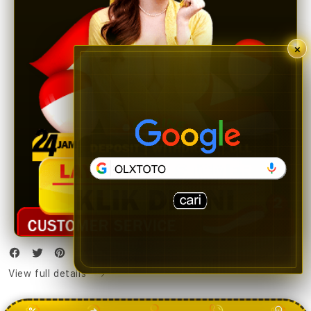
×
View full details