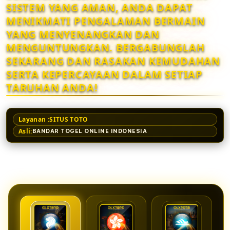
SISTEM YANG AMAN, ANDA DAPAT
MENIKMATI PENGALAMAN BERMAIN
YANG MENYENANGKAN DAN
MENGUNTUNGKAN. BERGABUNGLAH
SEKARANG DAN RASAKAN KEMUDAHAN
SERTA KEPERCAYAAN DALAM SETIAP
TARUHAN ANDA!
Layanan :
SITUS TOTO
Asli:
BANDAR TOGEL ONLINE INDONESIA