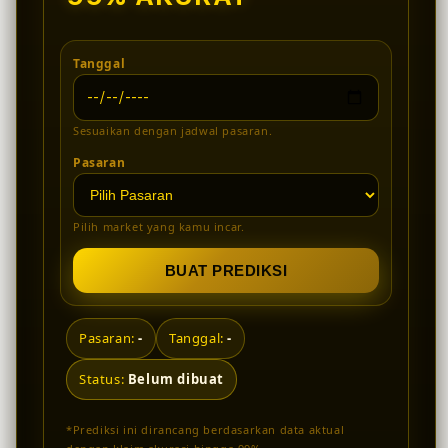
Tanggal
Sesuaikan dengan jadwal pasaran.
Pasaran
Toto Macau
ONLINE
Pilih market yang kamu incar.
Singapore Pools
ONLINE
BUAT PREDIKSI
Hongkong Pools
ONLINE
Sydney Pools
ONLINE
Pasaran:
-
Tanggal:
-
Toto Cambodia
ONLINE
Status:
Belum dibuat
China Pools
ONLINE
*Prediksi ini dirancang berdasarkan data aktual