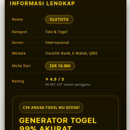
INFORMASI LENGKAP
Nama
OLXTOTO
Kategori
Toto & Togel
Server
Internasional
Metode
Transfer Bank, E-Wallet, QRIS
Mulai Dari
IDR 10.000
⭐ 4.9 / 5
Rating
46.901.247 ulasan pengguna
CEK ANGKA TOGEL MU DISINI!
GENERATOR TOGEL
99% AKURAT