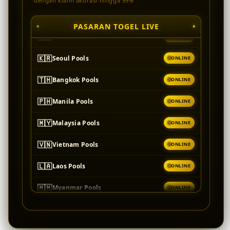
dengan klaim akurasi hingga 99%
Japan Pools
ONLINE
Taiwan Pools
ONLINE
PASARAN TOGEL LIVE
Seoul Pools
ONLINE
Bangkok Pools
ONLINE
Manila Pools
ONLINE
Malaysia Pools
ONLINE
Vietnam Pools
ONLINE
Laos Pools
ONLINE
Myanmar Pools
ONLINE
Toto Macau
ONLINE
Singapore Pools
ONLINE