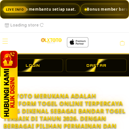
 setiap saat.
Bonus member baru, promo harian, cashback,
Loading store
Cart
LOGIN
DAFTAR
NEW
OLXTOTO MERUKANA ADALAH
PLATFORM TOGEL ONLINE TERPERCAYA
YANG DIKENAL SEBAGAI BANDAR TOGEL
TERBAIK DI TAHUN 2026. DENGAN
BERBAGAI PILIHAN PERMAINAN DAN