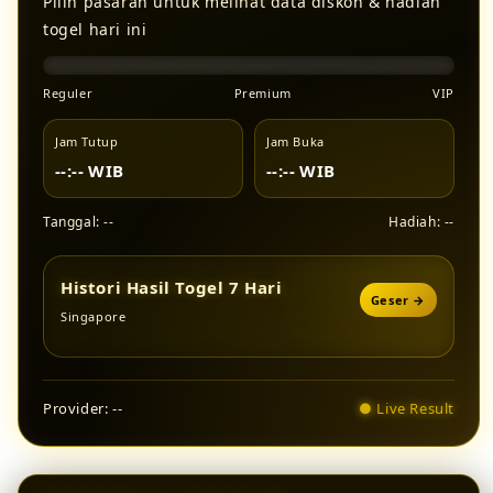
Pilih pasaran untuk melihat data diskon & hadiah
togel hari ini
Reguler
Premium
VIP
Jam Tutup
Jam Buka
--:-- WIB
--:-- WIB
Tanggal: --
Hadiah: --
Histori Hasil Togel 7 Hari
Geser →
Singapore
Provider: --
● Live Result